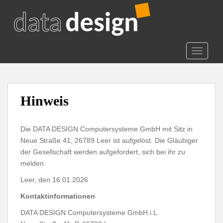
S
k
i
p
t
TOGGLE
o
m
a
i
Hinweis
n
c
Die DATA DESIGN Computersysteme GmbH mit Sitz in
o
Neue Straße 41, 26789 Leer ist aufgelöst. Die Gläubiger
n
der Gesellschaft werden aufgefordert, sich bei ihr zu
t
melden.
e
n
Leer, den 16.01.2026
t
Kontaktinformationen
DATA DESIGN Computersysteme GmbH i.L.