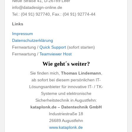
Neue Straße 41, D-26789 Leer
info@datadesign-online.de
Tel.: (04 91) 927740, Fax.: (04 91) 92774-44
Links
Impressum
Datenschutzerklärung
Fernwartung /
Quick Support
(sofort starten)
Fernwartung /
Teamviewer Host
Wie geht´s weiter?
Sie finden mich,
Thomas Lindemann
,
ab sofort bei diesem persönlichen IT-
Lösungsanbieter für innovative IT- / TK-
Systeme und elektronische
Sicherheitstechnik in Augustfehn:
kataplonk.de – Datentechnik GmbH
Industriestraße 18
26689 Augustfehn
www.kataplonk.de