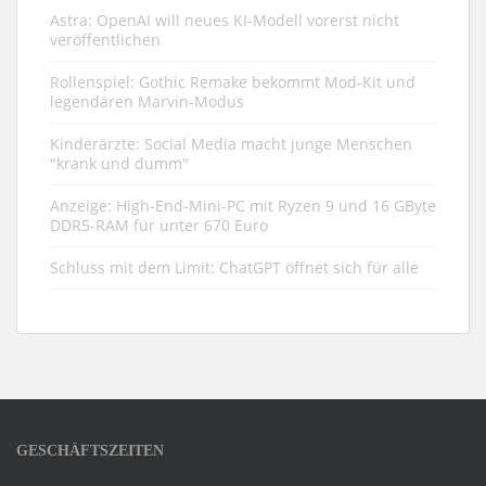
Astra: OpenAI will neues KI-Modell vorerst nicht
veröffentlichen
Rollenspiel: Gothic Remake bekommt Mod-Kit und
legendären Marvin-Modus
Kinderärzte: Social Media macht junge Menschen
"krank und dumm"
Anzeige: High-End-Mini-PC mit Ryzen 9 und 16 GByte
DDR5-RAM für unter 670 Euro
Schluss mit dem Limit: ChatGPT öffnet sich für alle
GESCHÄFTSZEITEN