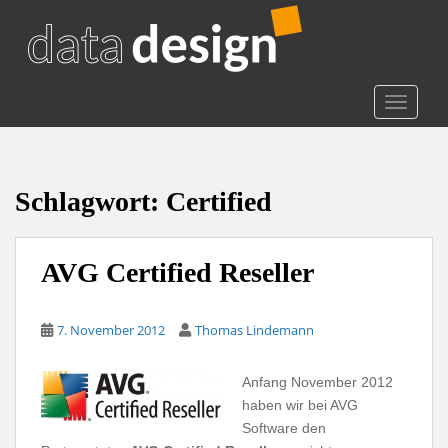
S
k
i
p
t
TOGGLE
o
m
a
i
Schlagwort:
Certified
n
c
o
AVG Certified Reseller
n
t
7. November 2012
Thomas Lindemann
e
n
t
Anfang November 2012
haben wir bei AVG
Software den