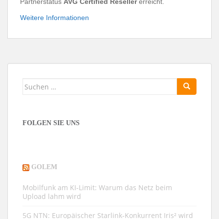
Partnerstatus
AVG Certified Reseller
erreicht.
Weitere Informationen
Suchen
nach:
FOLGEN SIE UNS
GOLEM
Mobilfunk am KI-Limit: Warum das Netz beim
Upload lahm wird
5G NTN: Europäischer Starlink-Konkurrent Iris² wird