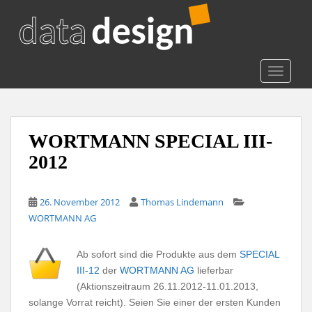
S
k
i
p
t
TOGGLE
o
m
a
i
WORTMANN SPECIAL III-
n
2012
c
o
n
26. November 2012
Thomas Lindemann
t
WORTMANN AG
e
n
Ab sofort sind die Produkte aus dem
SPECIAL
t
III-12
der
WORTMANN AG
lieferbar
(Aktionszeitraum 26.11.2012-11.01.2013,
solange Vorrat reicht). Seien Sie einer der ersten Kunden