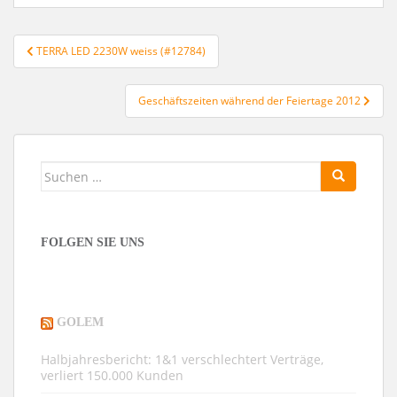
Beitragsnavigation
TERRA LED 2230W weiss (#12784)
Geschäftszeiten während der Feiertage 2012
Suchen
nach:
FOLGEN SIE UNS
GOLEM
Halbjahresbericht: 1&1 verschlechtert Verträge,
verliert 150.000 Kunden