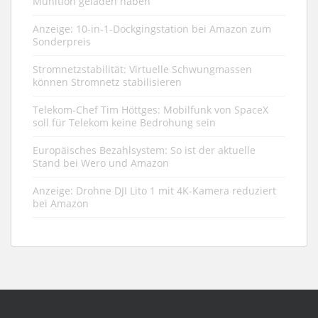
Munition geladen haben
Anzeige: 10-in-1-Dockgingstation bei Amazon zum
Sonderpreis
Stromnetzstabilität: Virtuelle Schwungmassen
können Stromnetz stabilisieren
Telekom-Chef Tim Höttges: Mobilfunk von SpaceX
soll für Telekom keine Bedrohung sein
Europäisches Bezahlsystem: So ist der aktuelle
Stand bei Wero und Amazon
Anzeige: Drohne DJI Lito 1 mit 4K-Kamera reduziert
bei Amazon