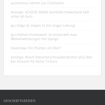
autonomes Fahren zur Chefsache
Anzeige: ACEZUK 9000A Starthilfe-Powerbank fällt
unter 60 Euro
(g+) Edge AI: Gegen KI mit langer Leitung
(g+) Python-Framework: So entwickelt man
Webanwendungen mit Django
Openclaw: Ein Prompt, ein Bier?
Anzeige: Bosch Ratschenschraubendreher plus Bits
bei Amazon für keine 14 Euro
GESCHÄFTSZEITEN